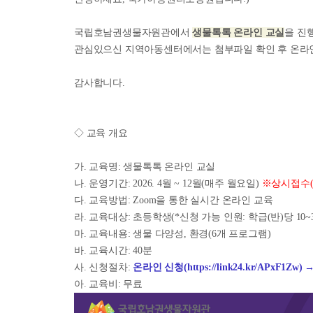
국립호남권생물자원관에서
생물톡톡 온라인 교실
을 진
관심있으신 지역아동센터에서는 첨부파일 확인 후 온라
감사합니다.
◇ 교육 개요
가. 교육명: 생물톡톡 온라인 교실
나. 운영기간: 2026. 4월 ~ 12월(매주 월요일)
※상시접수(
다. 교육방법: Zoom을 통한 실시간 온라인 교육
라. 교육대상: 초등학생(*신청 가능 인원: 학급(반)당 10~
마. 교육내용: 생물 다양성, 환경(6개 프로그램)
바. 교육시간: 40분
사. 신청절차:
온라인 신청(
https://link24.kr/APxF1Zw
)
아. 교육비: 무료