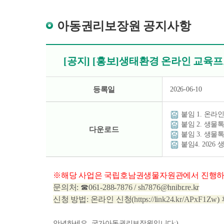
아동권리보장원 공지사항
[공지] [홍보]생태환경 온라인 교육
등록일
2026-06-10
붙임 1. 온라
붙임 2. 생물
다운로드
붙임 3. 생물
붙임4. 2026
※해당 사업은 국립호남권생물자원관에서 진행하
문의처: ☎061-288-7876 / sh7876@hnibr.re.kr
신청 방법: 온라인 신청(
https://link24.kr/APxF1Zw
)
안녕하세요, 국가아동권리보장원입니다:)