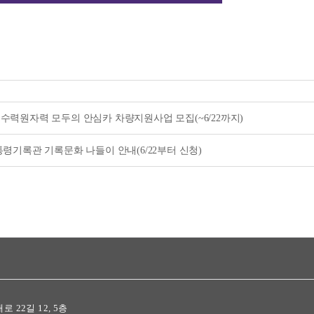
한국수력원자력 모두의 안심카 차량지원사업 모집(~6/22까지)
 대통령기록관 기록문화 나들이 안내(6/22부터 신청)
로 22길 12, 5층