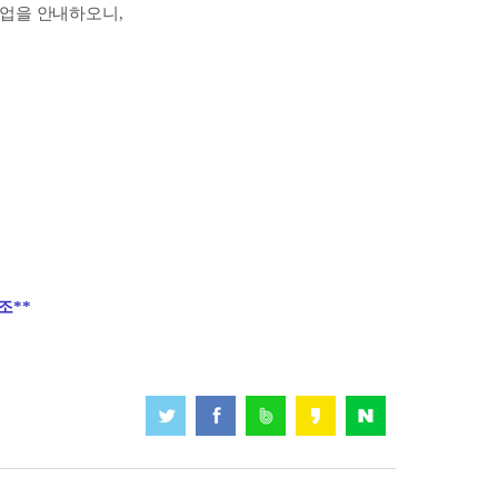
업을 안내하오니,
조**